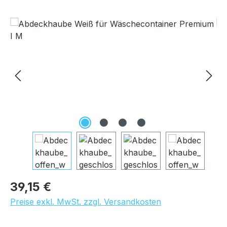
Bildergalerie überspringen
Regulärer Preis:
39,15 €
Preise exkl. MwSt. zzgl. Versandkosten