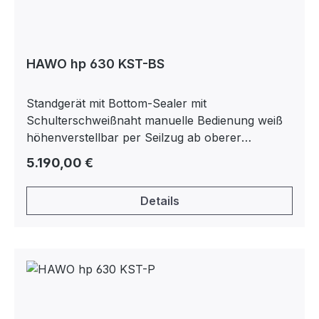
HAWO hp 630 KST-BS
Standgerät mit Bottom-Sealer mit
Schulterschweißnaht manuelle Bedienung weiß
höhenverstellbar per Seilzug ab oberer
Schweißnaht von 450- 1.450 mm
Regulärer Preis:
5.190,00 €
Details