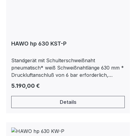
HAWO hp 630 KST-P
Standgerät mit Schulterschweißnaht
pneumatisch* weiß Schweißnahtlänge 630 mm *
Druckluftanschluß von 6 bar erforderlich,
Anschluß 1/4 Zoll
Regulärer Preis:
5.190,00 €
Details