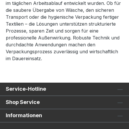
im täglichen Arbeitsablauf entwickelt wurden. Ob für
zugleich). Stufenlos regelbare Schweißzeit und
die saubere Übergabe von Wäsche, den sicheren
automatische Öffnung des Rahmens nach
Transport oder die hygienische Verpackung fertiger
Beendigung des Schweißprozesses durch
Textilien – die Lösungen unterstützen strukturierte
Haltemagnet. besonders geeignet für PE-
Prozesse, sparen Zeit und sorgen für eine
Folienhalbschläuche. Anwendungsbeispiele:
professionelle Außenwirkung. Robuste Technik und
Verpacken von Textilien aller Art (z.B.
durchdachte Anwendungen machen den
Bekleidungsindustrie, allgemeine Industrie,
Verpackungsprozess zuverlässig und wirtschaftlich
Transportunternehmen, Reinigung,
im Dauereinsatz.
Versandhandel, Fluglinien).
Service-Hotline
Shop Service
Informationen