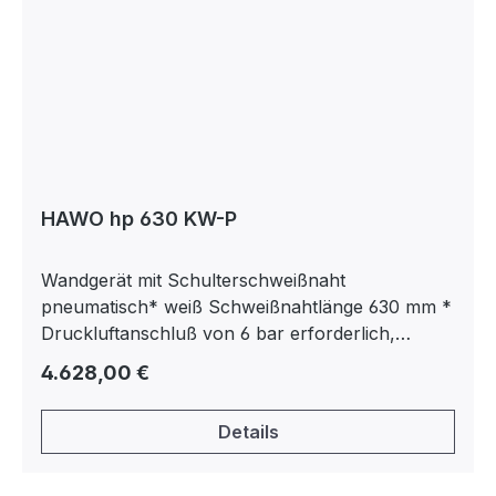
HAWO hp 630 KW-P
Wandgerät mit Schulterschweißnaht
pneumatisch* weiß Schweißnahtlänge 630 mm *
Druckluftanschluß von 6 bar erforderlich,
Anschluß 1/4 Zoll
Regulärer Preis:
4.628,00 €
Details