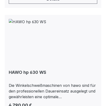
HAWO hp 630 WS
Die Winkelschweißmaschinen von hawo sind für
den professionellen Dauereinsatz ausgelegt und
gewährleisten eine optimale
Verschlusssicherheit. Optimaler
Regulärer Preis:
4.790,00 €