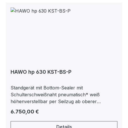
HAWO hp 630 KST-BS-P
Standgerät mit Bottom-Sealer mit
Schulterschweißnaht pneumatisch* weiß
höhenverstellbar per Seilzug ab oberer
Schweißnaht von 450- 1.450 mm *
Regulärer Preis:
6.750,00 €
Druckluftanschluß von 6 bar erforderlich,
Anschluß 1/4 Zoll
Details