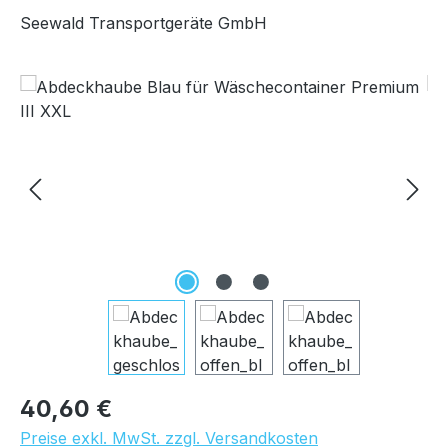
Seewald Transportgeräte GmbH
Bildergalerie überspringen
Regulärer Preis:
40,60 €
Preise exkl. MwSt. zzgl. Versandkosten