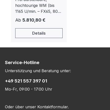
hochtourige WM (bis
1165 U/min. – FX65, 80)
Deckel in Edelstahl,
Regulärer Preis:
Ab
5.810,80 €
Front und Seitentafeln
Anthrazit grau XControl
Details
– leicht bedienbare
Steuerung Patentierter
4-fach Einspülkasten
Großes Ablaufventil (Ø
76 mm) Leichter Zugang
Service-Hotline
zu allen wichtigen
Bauteilen von der
Unterstützung und Beratung unter:
Maschinenvorderseite
+49 521 557 397 01
Große Türöffnung für
einfache Be- und
Mo-Fr, 09:00 - 17:00 Uhr
Entladung
Oder über unser
Kontaktformular
.