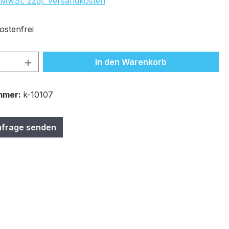
. MwSt. zzgl. Versandkosten
stenfrei
 Anzahl: Gib den gewünschten Wert ein 
In den Warenkorb
mmer:
k-10107
nfrage senden