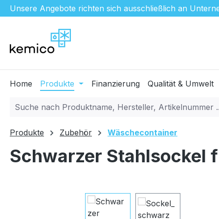
Unsere Angebote richten sich ausschließlich an Unterne
m Hauptinhalt springen
Zur Suche springen
Zur Hauptnavigation springen
Home
Produkte
Finanzierung
Qualität & Umwelt
Produkte
Zubehör
Wäschecontainer
Schwarzer Stahlsockel 
Bildergalerie überspringen