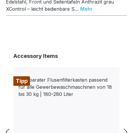
Edelstahl, Front und Seitentafeln Anthrazit grau
XControl – leicht bedienbare S…
Mehr
Produktgalerie überspringen
Accessory Items
Tipp