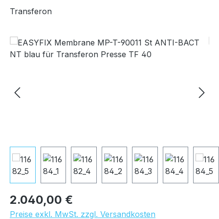
Transferon
Bildergalerie überspringen
Regulärer Preis:
2.040,00 €
Preise exkl. MwSt. zzgl. Versandkosten