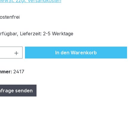
. MwSt. zzgl. Versandkosten
stenfrei
rfügbar, Lieferzeit: 2-5 Werktage
 Anzahl: Gib den gewünschten Wert ein 
In den Warenkorb
mmer:
2417
nfrage senden