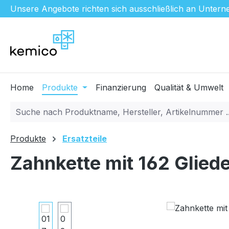
Unsere Angebote richten sich ausschließlich an Unterne
m Hauptinhalt springen
Zur Suche springen
Zur Hauptnavigation springen
Home
Produkte
Finanzierung
Qualität & Umwelt
Produkte
Ersatzteile
Zahnkette mit 162 Glied
Bildergalerie überspringen