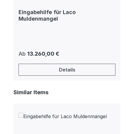
Eingabehilfe für Laco
Muldenmangel
Regulärer Preis:
Ab
13.260,00 €
Details
Produktgalerie überspringen
Similar Items