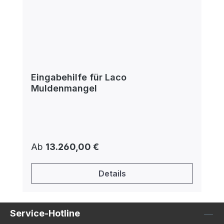
Eingabehilfe für Laco
Muldenmangel
Regulärer Preis:
Ab
13.260,00 €
Details
Service-Hotline