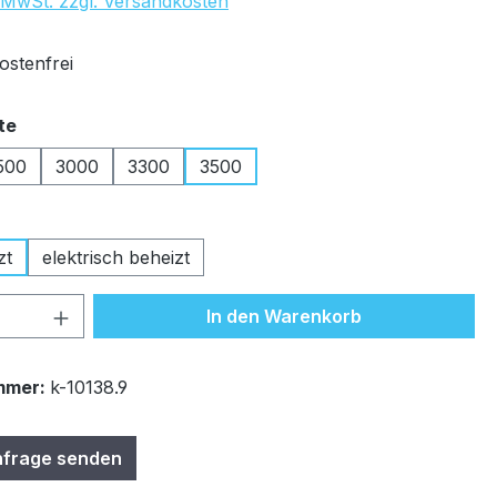
. MwSt. zzgl. Versandkosten
stenfrei
auswählen
te
500
3000
3300
3500
tion ist zurzeit nicht verfügbar.)
auswählen
zt
elektrisch beheizt
 Anzahl: Gib den gewünschten Wert ein 
In den Warenkorb
mmer:
k-10138.9
nfrage senden