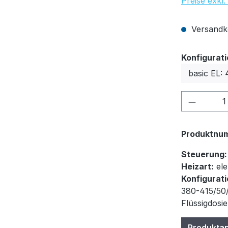
Preise exkl
Versandko
Konfigurat
Produkt
Produktnu
Steuerung:
Heizart:
ele
Konfigurati
380-415/50/
Flüssigdosi
Produkta