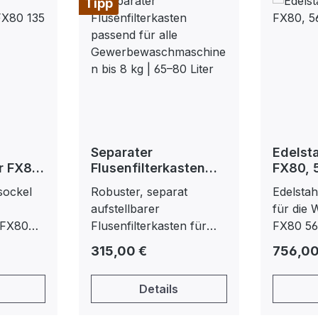
Tipp
Separater
Edelsta
ür FX80
Flusenfilterkasten
FX80,
passend für alle
sockel
Robuster, separat
Edelsta
Gewerbewaschmasc
aufstellbarer
für die
hinen bis 8 kg | 65–
 FX80
Flusenfilterkasten für
FX80 5
80 Liter
den professionellen
Regulärer Preis:
Regulär
315,00 €
756,00
Wäschereibetrieb. Er
fängt Flusen und grobe
Details
Rückstände aus dem
Ablaufwasser