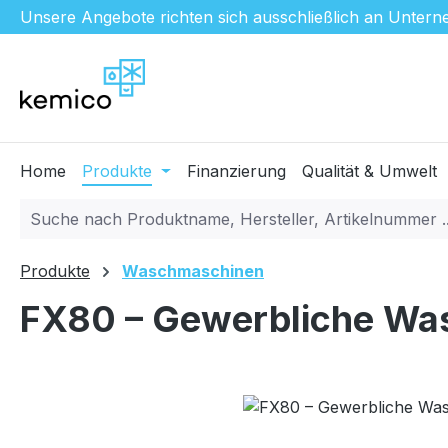
Unsere Angebote richten sich ausschließlich an Unterne
m Hauptinhalt springen
Zur Suche springen
Zur Hauptnavigation springen
Home
Produkte
Finanzierung
Qualität & Umwelt
Produkte
Waschmaschinen
FX80 – Gewerbliche Wa
Bildergalerie überspringen