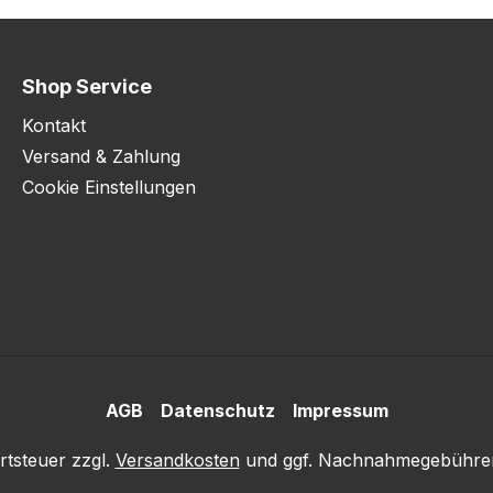
zuverlässig auf und
schützt so
Abwasserleitungen vor
Shop Service
Verstopfung – ideal für
Wäschereien, Hotels,
Kontakt
Pflegeeinrichtungen und
Versand & Zahlung
Betriebe mit hohem
Cookie Einstellungen
Waschaufkommen.
Eigenschaften: Passend
für alle
Gewerbewaschmaschine
n bis 8 kg Beladung
Fassungsvermögen: 65–
80 Liter Maße (B × H ×
T): 71 × 20,3 × 30,3 cm
AGB
Datenschutz
Impressum
Einfache Reinigung und
Wartung 100% Edelstahl
rtsteuer zzgl.
Versandkosten
und ggf. Nachnahmegebühren
Für alle
Maschinenmarken