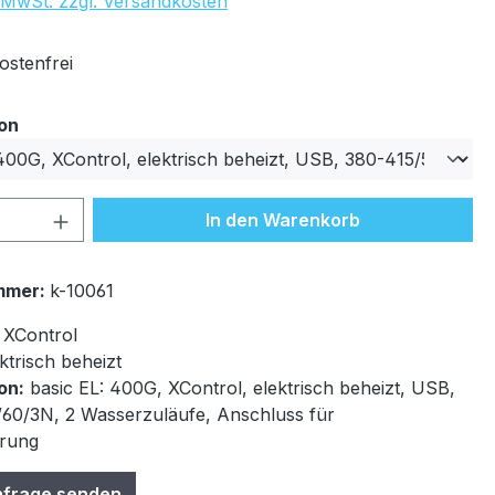
. MwSt. zzgl. Versandkosten
stenfrei
auswählen
ion
 Anzahl: Gib den gewünschten Wert ein 
In den Warenkorb
mmer:
k-10061
XControl
ktrisch beheizt
on:
basic EL: 400G, XControl, elektrisch beheizt, USB,
60/3N, 2 Wasserzuläufe, Anschluss für
erung
nfrage senden