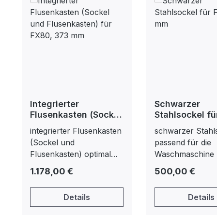
Integrierter
Schwarzer
Flusenkasten (Sockel
Stahlsockel f
und Flusenkasten)
135 mm
integrierter Flusenkasten
schwarzer Stahl
für FX80, 373 mm
(Sockel und
passend für die
Flusenkasten) optimal
Waschmaschine
für Moppmaschinen 373
135 mm Höhe
Regulärer Preis:
Regulärer Preis:
1.178,00 €
500,00 €
mm Höhe
Details
Details