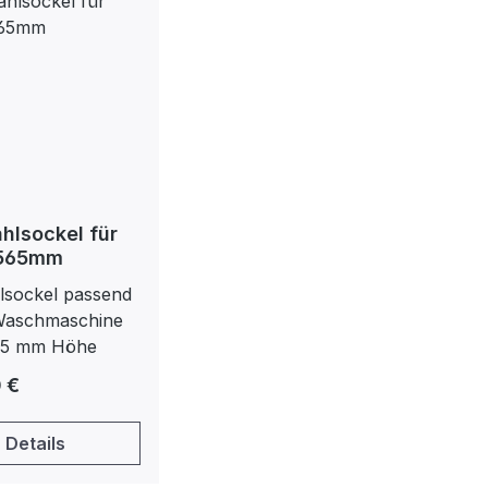
hlsockel für
 565mm
hlsockel passend
 Waschmaschine
65 mm Höhe
er Preis:
 €
Details