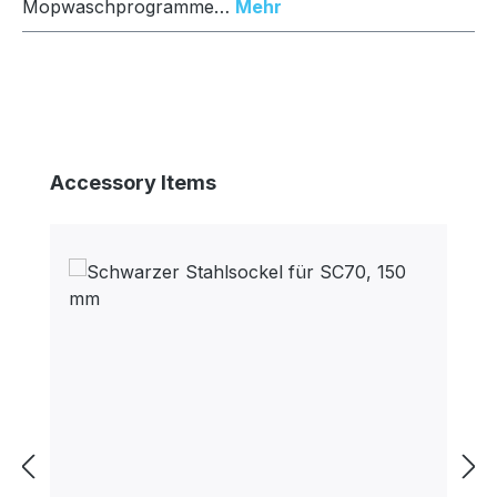
Mopwaschprogramme…
Mehr
Produktgalerie überspringen
Accessory Items