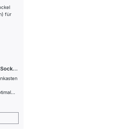
(Sockel
ten)
enkasten
23 mm
timal
nen 323