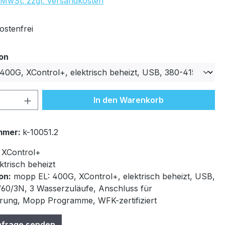
. MwSt. zzgl. Versandkosten
stenfrei
auswählen
ion
 Anzahl: Gib den gewünschten Wert ein 
In den Warenkorb
mmer:
k-10051.2
XControl+
ktrisch beheizt
on:
mopp EL: 400G, XControl+, elektrisch beheizt, USB,
60/3N, 3 Wasserzuläufe, Anschluss für
erung, Mopp Programme, WFK-zertifiziert
nfrage senden