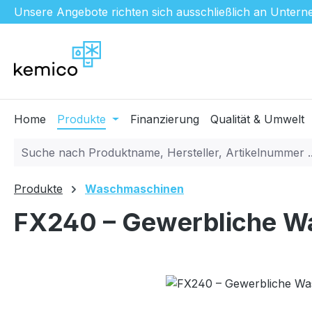
Unsere Angebote richten sich ausschließlich an Unterne
m Hauptinhalt springen
Zur Suche springen
Zur Hauptnavigation springen
Home
Produkte
Finanzierung
Qualität & Umwelt
Produkte
Waschmaschinen
FX240 – Gewerbliche 
Bildergalerie überspringen