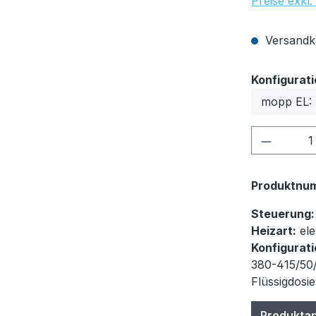
Preise exkl
Versandko
Konfigurat
Produkt
Produktnu
Steuerung:
Heizart:
ele
Konfigurati
380-415/50/
Flüssigdosi
Produkta