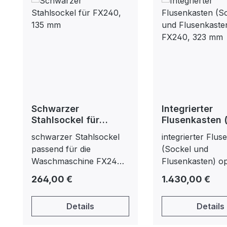
Schwarzer
Integrierter
Stahlsockel für
Flusenkasten 
FX240, 135 mm
und Flusenkas
schwarzer Stahlsockel
integrierter Flus
für FX240, 3
passend für die
(Sockel und
Waschmaschine FX240
Flusenkasten) op
135 mm Höhe
für Moppmaschi
Regulärer Preis:
Regulärer Preis:
264,00 €
1.430,00 €
mm Höhe
Details
Details