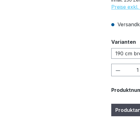
Preise exkl
Versandko
a
Varianten
190 cm bre
Produkt
Produktnu
Produkta