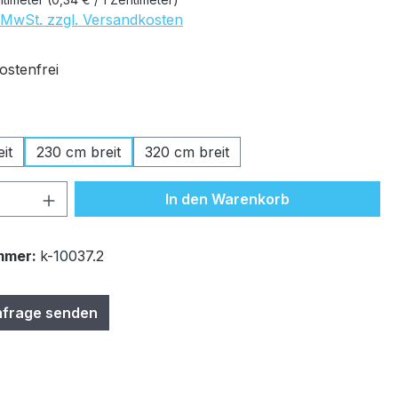
. MwSt. zzgl. Versandkosten
stenfrei
uswählen
it
230 cm breit
320 cm breit
 Anzahl: Gib den gewünschten Wert ein 
In den Warenkorb
mmer:
k-10037.2
nfrage senden