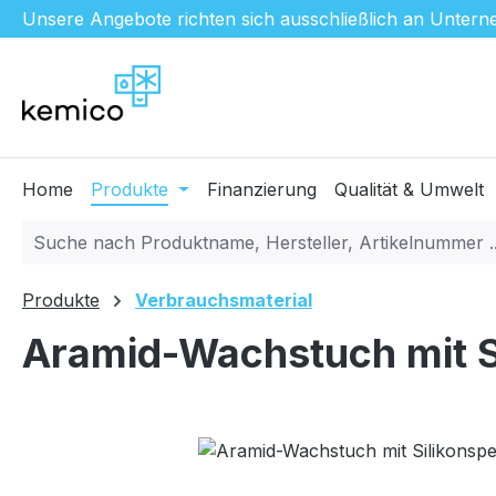
Unsere Angebote richten sich ausschließlich an Unterne
m Hauptinhalt springen
Zur Suche springen
Zur Hauptnavigation springen
Home
Produkte
Finanzierung
Qualität & Umwelt
Produkte
Verbrauchsmaterial
Aramid-Wachstuch mit S
Bildergalerie überspringen