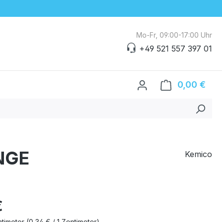
Mo-Fr, 09:00-17:00 Uhr
+49 521 557 397 01
0,00 €
Ware
ANGE
Kemico
eis:
€
ntimeter
(0,34 € / 1 Zentimeter)